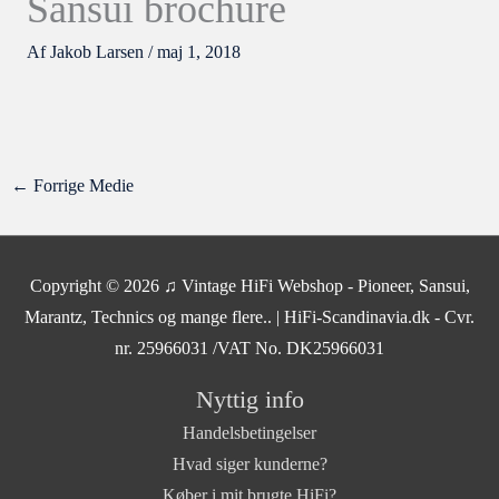
Sansui brochure
Af
Jakob Larsen
/
maj 1, 2018
←
Forrige Medie
Copyright © 2026
♫ Vintage HiFi Webshop - Pioneer, Sansui,
Marantz, Technics og mange flere..
| HiFi-Scandinavia.dk - Cvr.
nr. 25966031 /VAT No. DK25966031
Nyttig info
Handelsbetingelser
Hvad siger kunderne?
Køber i mit brugte HiFi?