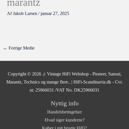
marantz
Af
Jakob Larsen
/
januar 27, 2025
←
Forrige Medie
Copyright © 2026
♫ Vintage HiFi Webshop - Pioneer, Sansui,
Marantz, Technics og mange flere..
| HiFi-Scandinavia.dk - Cvr.
nr. 25966031 /VAT No. DK25966031
Nyttig info
Handelsbetingelser
Hvad siger kunderne?
Køber i mit brugte HiFi?