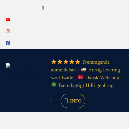
Gå
Search...
0
til
indholdet
INFO
Fremragende
anmeldelser -
Hurtig levering
worldwide -
Dansk Webshop -
Bæredygtigt HiFi genbrug
INFO