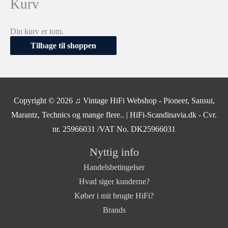
Kurv
Din kurv er tom.
Tilbage til shoppen
Copyright © 2026
♫ Vintage HiFi Webshop - Pioneer, Sansui,
Marantz, Technics og mange flere..
| HiFi-Scandinavia.dk - Cvr.
nr. 25966031 /VAT No. DK25966031
Nyttig info
Handelsbetingelser
Hvad siger kunderne?
Køber i mit brugte HiFi?
Brands