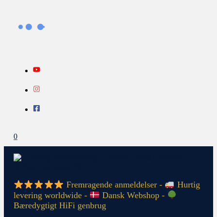
Gå
Search...
INFO
til
indholdet
0
Fremragende anmeldelser -
Hurtig
levering worldwide -
Dansk Webshop -
Bæredygtigt HiFi genbrug