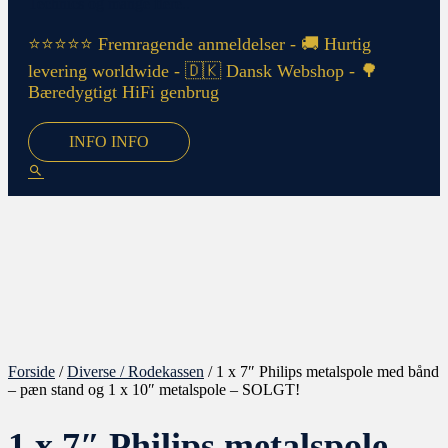
⭐⭐⭐⭐⭐ Fremragende anmeldelser - 🚚 Hurtig
levering worldwide - 🇩🇰 Dansk Webshop - 🌳
Bæredygtigt HiFi genbrug
INFO
INFO
Forside
/
Diverse / Rodekassen
/ 1 x 7″ Philips metalspole med bånd
– pæn stand og 1 x 10″ metalspole – SOLGT!
1 x 7″ Philips metalspole