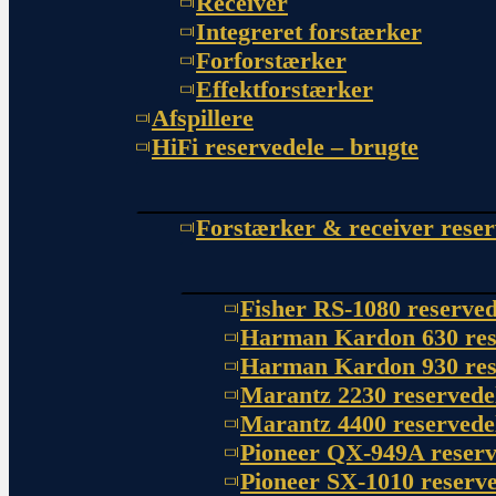
Receiver
Integreret forstærker
Forforstærker
Effektforstærker
Afspillere
HiFi reservedele – brugte
Forstærker & receiver reser
Fisher RS-1080 reserved
Harman Kardon 630 res
Harman Kardon 930 res
Marantz 2230 reservede
Marantz 4400 reservede
Pioneer QX-949A reserv
Pioneer SX-1010 reserve