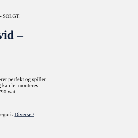
 – SOLGT!
id –
er perfekt og spiller
ng kan let monteres
/90 watt.
egori:
Diverse /