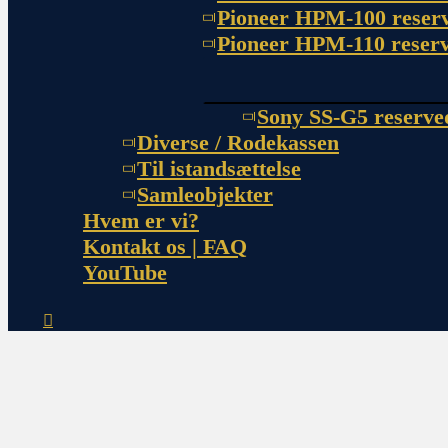
Pioneer HPM-100 reserv
Pioneer HPM-110 reserv
Sony SS-G5 reserve
Diverse / Rodekassen
Til istandsættelse
Samleobjekter
Hvem er vi?
Kontakt os | FAQ
YouTube