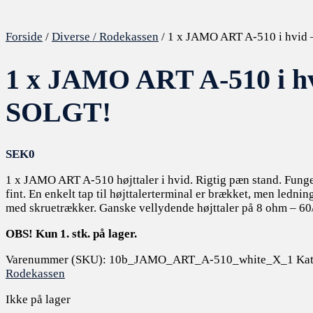
Forside
/
Diverse / Rodekassen
/ 1 x JAMO ART A-510 i hvid
1 x JAMO ART A-510 i hv
SOLGT!
SEK
0
1 x JAMO ART A-510 højttaler i hvid. Rigtig pæn stand. Funger
fint. En enkelt tap til højttalerterminal er brækket, men ledni
med skruetrækker. Ganske vellydende højttaler på 8 ohm – 60
OBS! Kun 1. stk. på lager.
Varenummer (SKU):
10b_JAMO_ART_A-510_white_X_1
Kat
Rodekassen
Ikke på lager