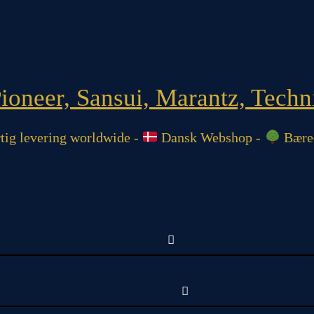
oneer, Sansui, Marantz, Techni
ig levering worldwide -
Dansk Webshop -
Bæred