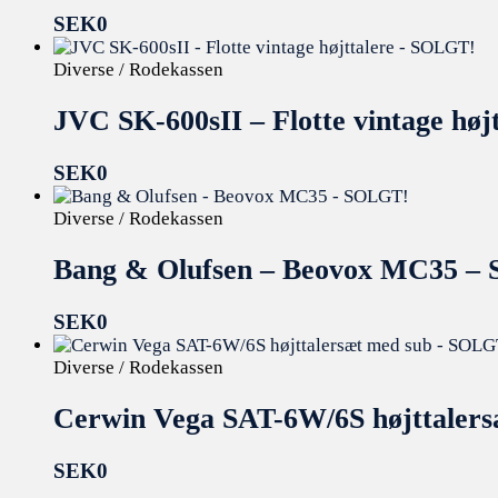
SEK
0
Diverse / Rodekassen
JVC SK-600sII – Flotte vintage hø
SEK
0
Diverse / Rodekassen
Bang & Olufsen – Beovox MC35 –
SEK
0
Diverse / Rodekassen
Cerwin Vega SAT-6W/6S højttaler
SEK
0