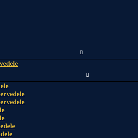
vedele
ele
ervedele
ervedele
le
le
edele
dele