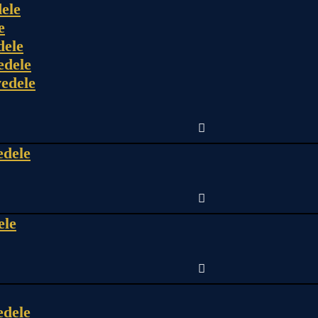
ele
e
dele
edele
edele
edele
ele
edele