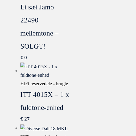
Et sæt Jamo
22490
mellemtone –
SOLGT!
€
0
HiFi reservedele - brugte
ITT 4015X – 1 x
fuldtone-enhed
€
27