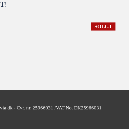
GT!
SOLGT
SOLGT
avia.dk - Cvr. nr. 25966031 /VAT No. DK25966031