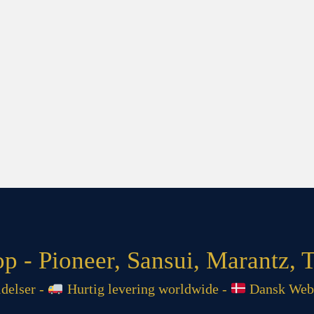
 - Pioneer, Sansui, Marantz, T
delser -
Hurtig levering worldwide -
Dansk Web