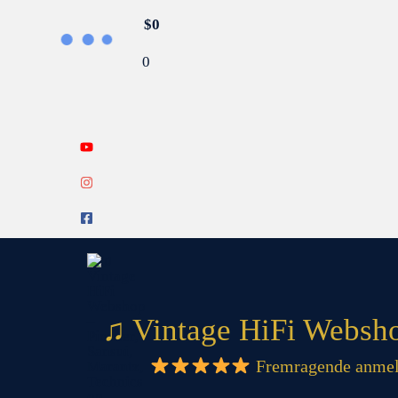
Gå
Search...
$
0
til
0
indholdet
♫ Vintage HiFi Webshop
Fremragende anmel