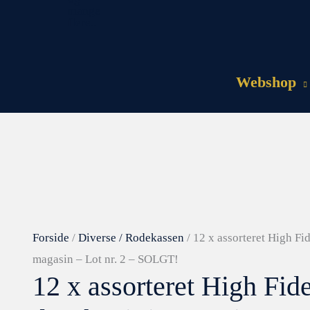
Webshop
Forside
/
Diverse / Rodekassen
/ 12 x assorteret High Fi
magasin – Lot nr. 2 – SOLGT!
12 x assorteret High Fide