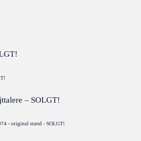
OLGT!
ttalere – SOLGT!