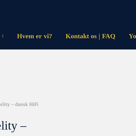
Hvem er vi?
Kontakt os | FAQ
Yo
delity – dansk HiFi
lity –