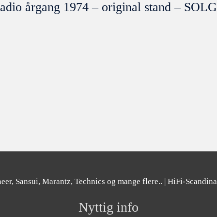
adio årgang 1974 – original stand – SOL
er, Sansui, Marantz, Technics og mange flere..
| HiFi-Scandin
Nyttig info