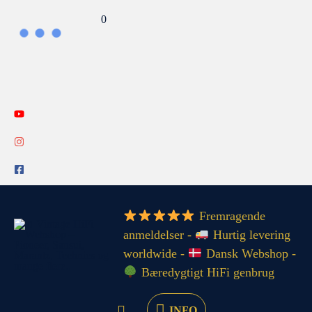
Gå
Search...
0
til
indholdet
INFO
Fremragende
anmeldelser -
Hurtig levering
worldwide -
Dansk Webshop -
Bæredygtigt HiFi genbrug
INFO