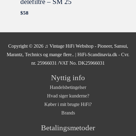
delefiltre – SM 25
$
58
SOLGT
Copyright © 2026
♫ Vintage HiFi Webshop - Pioneer, Sansui,
Marantz, Technics og mange flere..
| HiFi-Scandinavia.dk - Cvr.
nr. 25966031 /VAT No. DK25966031
Nyttig info
Handelsbetingelser
Hvad siger kunderne?
Køber i mit brugte HiFi?
Brands
Betalingsmetoder