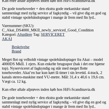
Kan efter aftale afprøves inden køb hos HiFi-Scandinavia.dk
De gode tonehoveder + den ekstra gode mekaniske stand
sammenlagt med nylig service af fagkyndig – vil give dig en god og
stabil vintage spolebåndoptager i mange år frem med fin lyd..
Varenummer (SKU):
C_Akai_DS4000_MKII_newly_serviced_Good_Condition
Kategori:
Afspillere
Tag:
SERVICERET
AKAI
Beskrivelse
Brand
Meget flot og velholdt vintage spolebåndoptager fra Akai – model
4000DS MkII. 1 ejers. Kun enkelte brugsspor (hak i det ene hjørne
top). Nyserviceret af fagkyndig og står med meget flotte
tonehoveder. Akai’en har kun kørt få timer i sin levetid. 4-track, 2
kanals stereo-maskine med VU-metre. Mål: 31,4 x 40,6 x 19,6 cm.
Vægt ca. 12 kg.
Kan efter aftale afprøves inden køb hos HiFi-Scandinavia.dk
De gode tonehoveder + den ekstra gode mekaniske stand
sammenlagt med nylig service af fagkyndig – vil give dig en god og
stabil vintage spolebåndoptager i mange år frem med fin lyd..