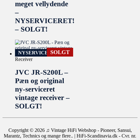
meget vellydende
–
NYSERVICERET!
– SOLGT!
SOLGT
NYSERVICERET
Receiver
JVC JR-S200L –
Pæn og original
ny-serviceret
vintage receiver –
SOLGT!
Copyright © 2026
♫ Vintage HiFi Webshop - Pioneer, Sansui,
Marantz, Technics og mange flere..
| HiFi-Scandinavia.dk - Cvr. nr.