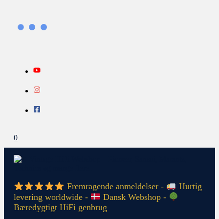
Gå
Search...
INFO
til
indholdet
0
Fremragende anmeldelser -
Hurtig
levering worldwide -
Dansk Webshop -
Bæredygtigt HiFi genbrug