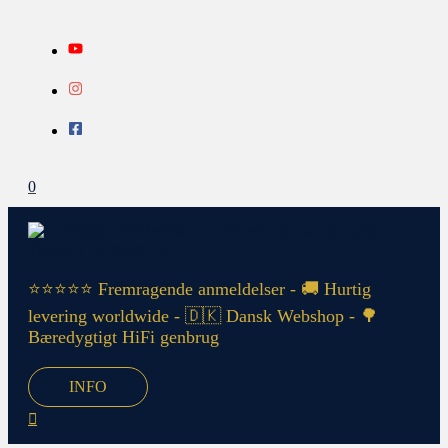
Gå
Search...
INFO
til
indholdet
0
⭐⭐⭐⭐⭐ Fremragende anmeldelser - 🚚 Hurtig
levering worldwide - 🇩🇰 Dansk Webshop - 🌳
Bæredygtigt HiFi genbrug
INFO