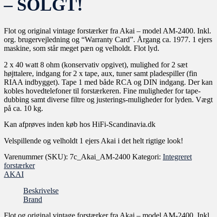
– SOLGT!
Flot og original vintage forstærker fra Akai – model AM-2400. Inkl.
org. brugervejledning og “Warranty Card”. Årgang ca. 1977. 1 ejers
maskine, som står meget pæn og velholdt. Flot lyd.
2 x 40 watt 8 ohm (konservativ opgivet), mulighed for 2 sæt
højttalere, indgang for 2 x tape, aux, tuner samt pladespiller (fin
RIAA indbygget). Tape 1 med både RCA og DIN indgang. Der kan
kobles hovedtelefoner til forstærkeren. Fine muligheder for tape-
dubbing samt diverse filtre og justerings-muligheder for lyden. Vægt
på ca. 10 kg.
Kan afprøves inden køb hos HiFi-Scandinavia.dk
Velspillende og velholdt 1 ejers Akai i det helt rigtige look!
Varenummer (SKU):
7c_Akai_AM-2400
Kategori:
Integreret
forstærker
AKAI
Beskrivelse
Brand
Flot og original vintage forstærker fra Akai – model AM-2400. Inkl.