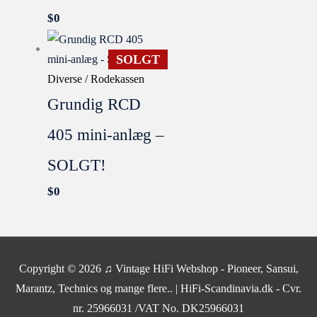
$
0
SOLGT
Diverse / Rodekassen
Grundig RCD
405 mini-anlæg –
SOLGT!
$
0
SOLGT
Copyright © 2026
♫ Vintage HiFi Webshop - Pioneer, Sansui,
Marantz, Technics og mange flere..
| HiFi-Scandinavia.dk - Cvr.
nr. 25966031 /VAT No. DK25966031