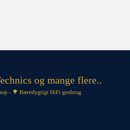
echnics og mange flere..
op - 🌳 Bæredygtigt HiFi genbrug