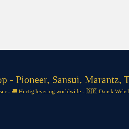
 - Pioneer, Sansui, Marantz, T
 - 🚚 Hurtig levering worldwide - 🇩🇰 Dansk Websh