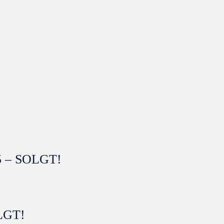
5 – SOLGT!
LGT!