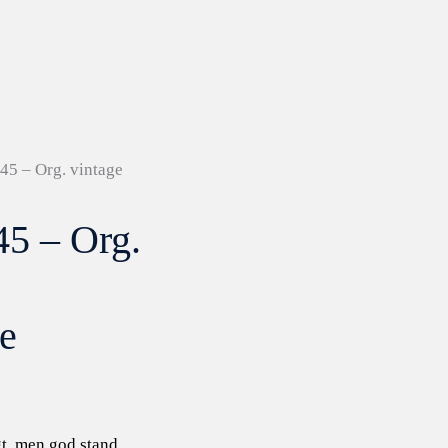
45 – Org. vintage
5 – Org.
le
t, men god stand.