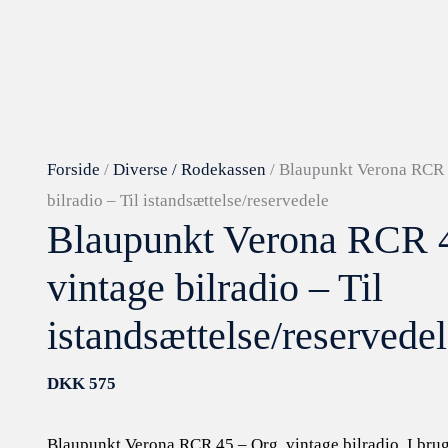
istandsættelse/reservedele
antal
Forside
/
Diverse / Rodekassen
/ Blaupunkt Verona RCR 
bilradio – Til istandsættelse/reservedele
Blaupunkt Verona RCR 4
vintage bilradio – Til
istandsættelse/reservede
DKK
575
Blaupunkt Verona RCR 45 – Org. vintage bilradio. I brug