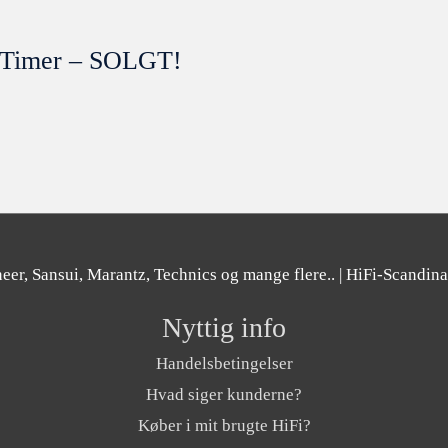
m Timer – SOLGT!
er, Sansui, Marantz, Technics og mange flere..
| HiFi-Scandin
Nyttig info
Handelsbetingelser
Hvad siger kunderne?
Køber i mit brugte HiFi?