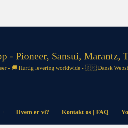
 - Pioneer, Sansui, Marantz, T
 - 🚚 Hurtig levering worldwide - 🇩🇰 Dansk Websh
Hvem er vi?
Kontakt os | FAQ
Yo