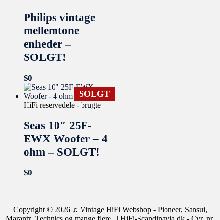
Philips vintage
mellemtone
enheder –
SOLGT!
$
0
SOLGT
HiFi reservedele - brugte
Seas 10″ 25F-
EWX Woofer – 4
ohm – SOLGT!
$
0
Copyright © 2026
♫ Vintage HiFi Webshop - Pioneer, Sansui,
Marantz, Technics og mange flere..
| HiFi-Scandinavia.dk - Cvr. nr.