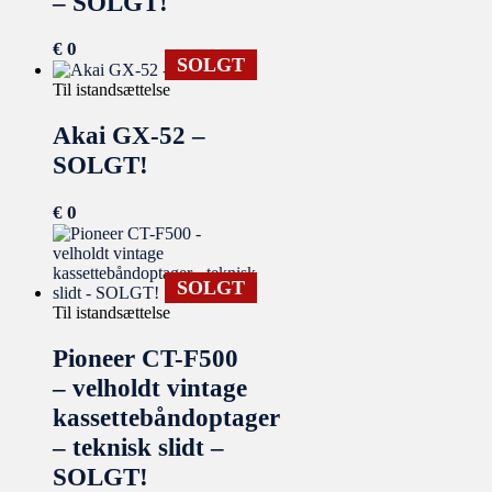
– SOLGT!
€
0
SOLGT
Til istandsættelse
Akai GX-52 –
SOLGT!
€
0
SOLGT
Til istandsættelse
Pioneer CT-F500
– velholdt vintage
kassettebåndoptager
– teknisk slidt –
SOLGT!