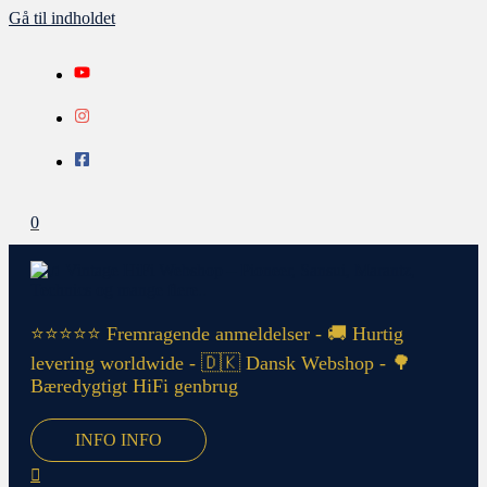
Gå til indholdet
0
⭐⭐⭐⭐⭐ Fremragende anmeldelser - 🚚 Hurtig
levering worldwide - 🇩🇰 Dansk Webshop - 🌳
Bæredygtigt HiFi genbrug
INFO
INFO