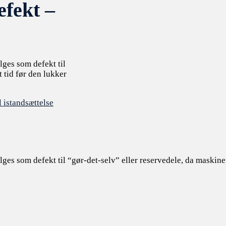
fekt –
ges som defekt til
t tid før den lukker
l istandsættelse
s som defekt til “gør-det-selv” eller reservedele, da maskinen 