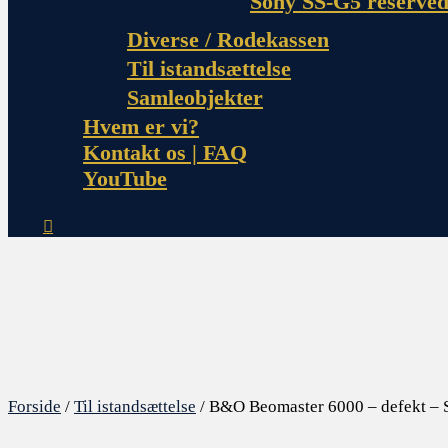
Sony SS-G5 reserved
Diverse / Rodekassen
Til istandsættelse
Samleobjekter
Hvem er vi?
Kontakt os | FAQ
YouTube
Forside
/
Til istandsættelse
/ B&O Beomaster 6000 – defekt –