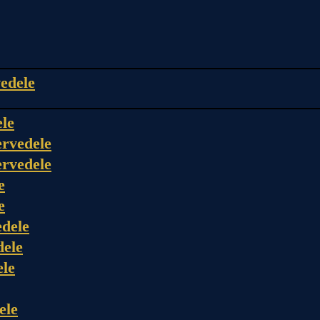
edele
ele
rvedele
rvedele
e
e
dele
dele
ele
ele