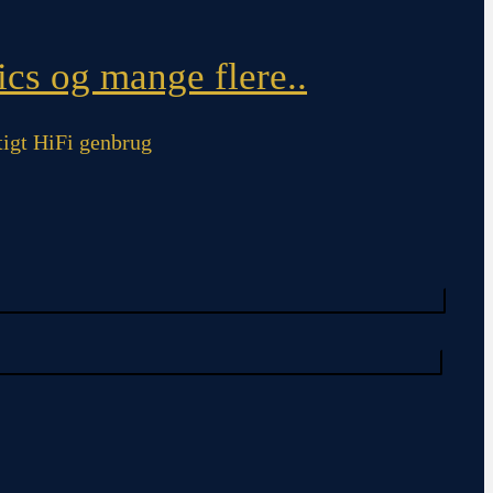
cs og mange flere..
igt HiFi genbrug