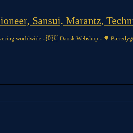
oneer, Sansui, Marantz, Techni
ering worldwide - 🇩🇰 Dansk Webshop - 🌳 Bæredygt