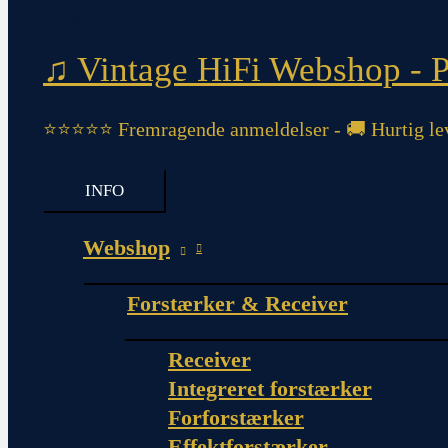
♫ Vintage HiFi Webshop - Pi
⭐⭐⭐⭐⭐ Fremragende anmeldelser - 🚚 Hurtig lev
INFO
Webshop
Forstærker & Receiver
Receiver
Integreret forstærker
Forforstærker
Effektforstærker