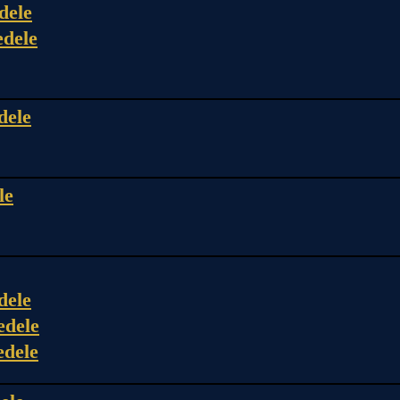
dele
edele
dele
le
dele
edele
edele