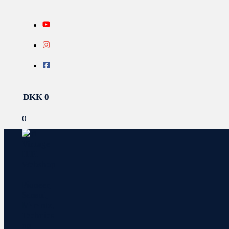
Gå
Search...
INFO
til
indholdet
DKK
0
0