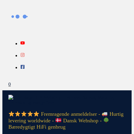
Gå
Search...
INFO
til
indholdet
0
Fremragende anmeldelser -
Hurtig
levering worldwide -
Dansk Webshop -
Bæredygtigt HiFi genbrug