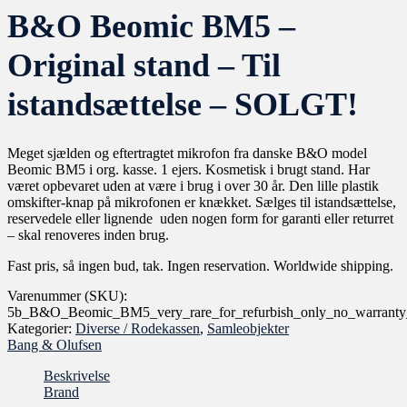
B&O Beomic BM5 –
Original stand – Til
istandsættelse – SOLGT!
Meget sjælden og eftertragtet mikrofon fra danske B&O model
Beomic BM5 i org. kasse. 1 ejers. Kosmetisk i brugt stand. Har
været opbevaret uden at være i brug i over 30 år. Den lille plastik
omskifter-knap på mikrofonen er knækket. Sælges til istandsættelse,
reservedele eller lignende uden nogen form for garanti eller returret
– skal renoveres inden brug.
Fast pris, så ingen bud, tak. Ingen reservation. Worldwide shipping.
Varenummer (SKU):
5b_B&O_Beomic_BM5_very_rare_for_refurbish_only_no_warranty_
Kategorier:
Diverse / Rodekassen
,
Samleobjekter
Bang & Olufsen
Beskrivelse
Brand