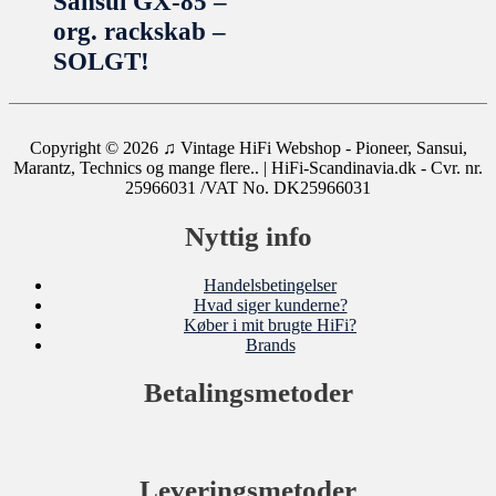
Sansui GX-85 –
org. rackskab –
SOLGT!
Copyright © 2026
♫ Vintage HiFi Webshop - Pioneer, Sansui,
Marantz, Technics og mange flere..
| HiFi-Scandinavia.dk - Cvr. nr.
25966031 /VAT No. DK25966031
Nyttig info
Handelsbetingelser
Hvad siger kunderne?
Køber i mit brugte HiFi?
Brands
Betalingsmetoder
Leveringsmetoder