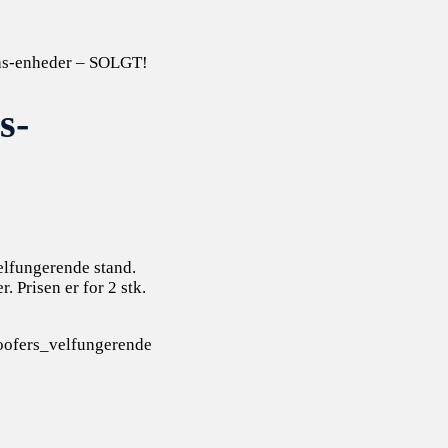
as-enheder – SOLGT!
s-
elfungerende stand.
. Prisen er for 2 stk.
fers_velfungerende