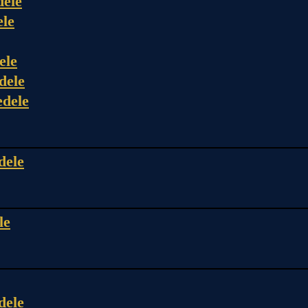
dele
ele
ele
dele
edele
dele
le
dele