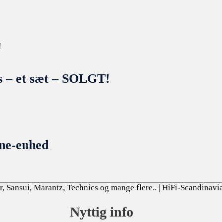
s – et sæt – SOLGT!
one-enhed
, Sansui, Marantz, Technics og mange flere..
| HiFi-Scandinavi
Nyttig info