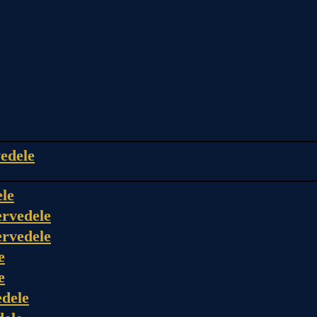
edele
ele
rvedele
rvedele
e
e
dele