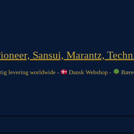
oneer, Sansui, Marantz, Techni
ig levering worldwide -
Dansk Webshop -
Bæred