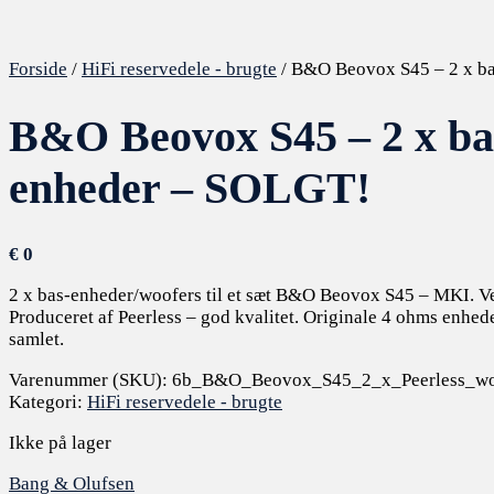
Forside
/
HiFi reservedele - brugte
/ B&O Beovox S45 – 2 x b
B&O Beovox S45 – 2 x ba
enheder – SOLGT!
€
0
2 x bas-enheder/woofers til et sæt B&O Beovox S45 – MKI. V
Produceret af Peerless – god kvalitet. Originale 4 ohms enheder
samlet.
Varenummer (SKU):
6b_B&O_Beovox_S45_2_x_Peerless_woo
Kategori:
HiFi reservedele - brugte
Ikke på lager
Bang & Olufsen