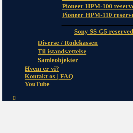
Pioneer HPM-100 reserv
Pioneer HPM-110 reserv
Sony SS-G5 reserved
Diverse / Rodekassen
Til istandsættelse
Samleobjekter
Hvem er vi?
Kontakt os | FAQ
YouTube