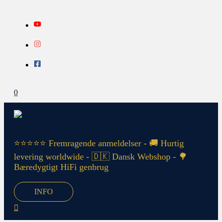
Gå
Search...
INFO
til
indholdet
0
⭐⭐⭐⭐⭐ Fremragende anmeldelser - 🚚 Hurtig
levering worldwide - 🇩🇰 Dansk Webshop - 🌳
Bæredygtigt HiFi genbrug
INFO