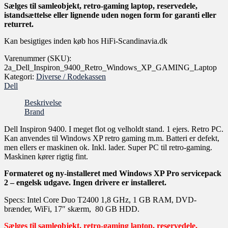
Sælges til samleobjekt, retro-gaming laptop, reservedele,
istandsættelse eller lignende uden nogen form for garanti eller
returret.
Kan besigtiges inden køb hos HiFi-Scandinavia.dk
Varenummer (SKU):
2a_Dell_Inspiron_9400_Retro_Windows_XP_GAMING_Laptop
Kategori:
Diverse / Rodekassen
Dell
Beskrivelse
Brand
Dell Inspiron 9400. I meget flot og velholdt stand. 1 ejers. Retro PC.
Kan anvendes til Windows XP retro gaming m.m. Batteri er defekt,
men ellers er maskinen ok. Inkl. lader. Super PC til retro-gaming.
Maskinen kører rigtig fint.
Formateret og ny-installeret med Windows XP Pro servicepack
2 – engelsk udgave. Ingen drivere er installeret.
Specs: Intel Core Duo T2400 1,8 GHz, 1 GB RAM, DVD-
brænder, WiFi, 17″ skærm, 80 GB HDD.
Sælges til samleobjekt, retro-gaming laptop, reservedele,