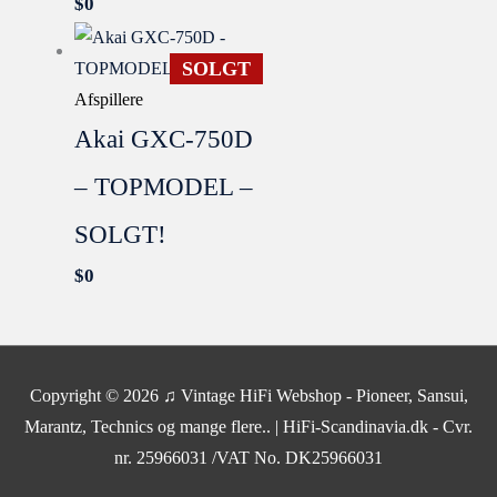
$
0
SOLGT
Afspillere
Akai GXC-750D
– TOPMODEL –
SOLGT!
$
0
SOLGT
Copyright © 2026
♫ Vintage HiFi Webshop - Pioneer, Sansui,
Marantz, Technics og mange flere..
| HiFi-Scandinavia.dk - Cvr.
nr. 25966031 /VAT No. DK25966031