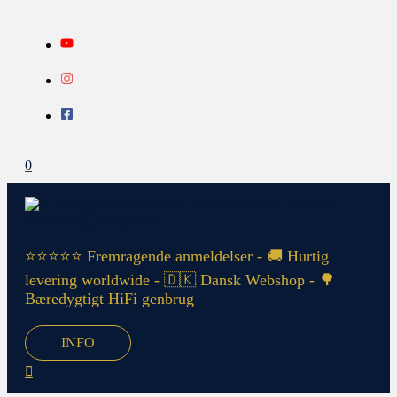
Gå
Search...
INFO
til
indholdet
0
⭐⭐⭐⭐⭐ Fremragende anmeldelser - 🚚 Hurtig
levering worldwide - 🇩🇰 Dansk Webshop - 🌳
Bæredygtigt HiFi genbrug
INFO