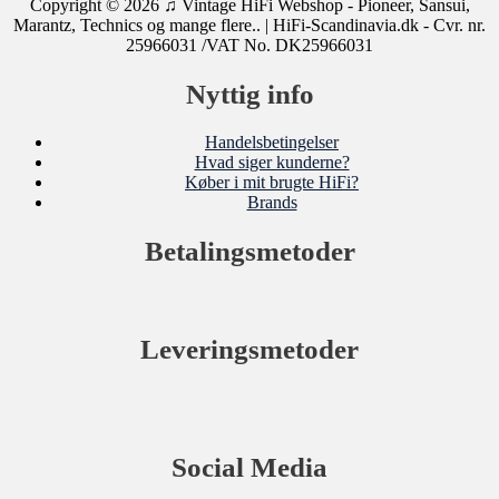
Copyright © 2026
♫ Vintage HiFi Webshop - Pioneer, Sansui,
Marantz, Technics og mange flere..
| HiFi-Scandinavia.dk - Cvr. nr.
25966031 /VAT No. DK25966031
Nyttig info
Handelsbetingelser
Hvad siger kunderne?
Køber i mit brugte HiFi?
Brands
Betalingsmetoder
Leveringsmetoder
Social Media