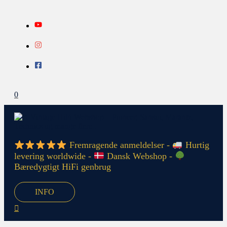
Gå
Search...
INFO
til
indholdet
0
Fremragende anmeldelser -
Hurtig
levering worldwide -
Dansk Webshop -
Bæredygtigt HiFi genbrug
INFO