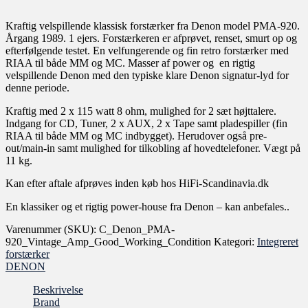
Kraftig velspillende klassisk forstærker fra Denon model PMA-920.
Årgang 1989. 1 ejers. Forstærkeren er afprøvet, renset, smurt op og
efterfølgende testet. En velfungerende og fin retro forstærker med
RIAA til både MM og MC. Masser af power og en rigtig
velspillende Denon med den typiske klare Denon signatur-lyd for
denne periode.
Kraftig med 2 x 115 watt 8 ohm, mulighed for 2 sæt højttalere.
Indgang for CD, Tuner, 2 x AUX, 2 x Tape samt pladespiller (fin
RIAA til både MM og MC indbygget). Herudover også pre-
out/main-in samt mulighed for tilkobling af hovedtelefoner. Vægt på
11 kg.
Kan efter aftale afprøves inden køb hos HiFi-Scandinavia.dk
En klassiker og et rigtig power-house fra Denon – kan anbefales..
Varenummer (SKU):
C_Denon_PMA-
920_Vintage_Amp_Good_Working_Condition
Kategori:
Integreret
forstærker
DENON
Beskrivelse
Brand