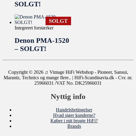
SOLGT!
SOLGT
Integreret forstærker
Denon PMA-1520
– SOLGT!
Copyright © 2026
♫ Vintage HiFi Webshop - Pioneer, Sansui,
Marantz, Technics og mange flere..
| HiFi-Scandinavia.dk - Cvr. nr.
25966031 /VAT No. DK25966031
Nyttig info
Handelsbetingelser
Hvad siger kunderne?
Køber i mit brugte HiFi?
Brands