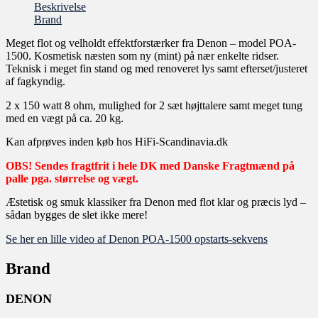
Beskrivelse
Brand
Meget flot og velholdt effektforstærker fra Denon – model POA-
1500. Kosmetisk næsten som ny (mint) på nær enkelte ridser.
Teknisk i meget fin stand og med renoveret lys samt efterset/justeret
af fagkyndig.
2 x 150 watt 8 ohm, mulighed for 2 sæt højttalere samt meget tung
med en vægt på ca. 20 kg.
Kan afprøves inden køb hos HiFi-Scandinavia.dk
OBS! Sendes fragtfrit i hele DK med Danske Fragtmænd på
palle pga. størrelse og vægt.
Æstetisk og smuk klassiker fra Denon med flot klar og præcis lyd –
sådan bygges de slet ikke mere!
Se her en lille video af Denon POA-1500 opstarts-sekvens
Brand
DENON