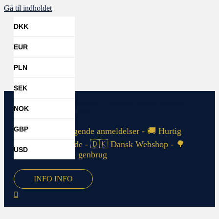
Gå til indholdet
DKK
EUR
PLN
0
SEK
NOK
GBP
⭐⭐⭐⭐⭐ Fremragende anmeldelser - 🚚 Hurtig
levering worldwide - 🇩🇰 Dansk Webshop - 🌳
USD
Bæredygtigt HiFi genbrug
INFO
INFO