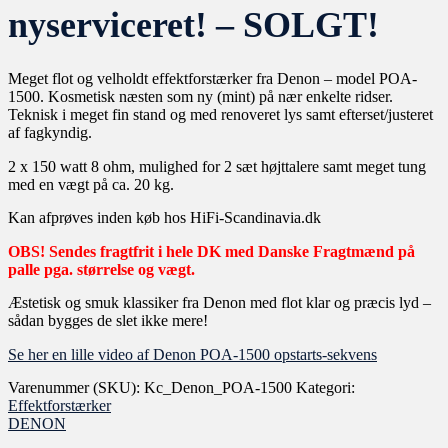
nyserviceret! – SOLGT!
Meget flot og velholdt effektforstærker fra Denon – model POA-
1500. Kosmetisk næsten som ny (mint) på nær enkelte ridser.
Teknisk i meget fin stand og med renoveret lys samt efterset/justeret
af fagkyndig.
2 x 150 watt 8 ohm, mulighed for 2 sæt højttalere samt meget tung
med en vægt på ca. 20 kg.
Kan afprøves inden køb hos HiFi-Scandinavia.dk
OBS! Sendes fragtfrit i hele DK med Danske Fragtmænd på
palle pga. størrelse og vægt.
Æstetisk og smuk klassiker fra Denon med flot klar og præcis lyd –
sådan bygges de slet ikke mere!
Se her en lille video af Denon POA-1500 opstarts-sekvens
Varenummer (SKU):
Kc_Denon_POA-1500
Kategori:
Effektforstærker
DENON