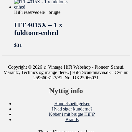
HiFi reservedele - brugte
ITT 4015X – 1 x
fuldtone-enhed
$
31
Copyright © 2026
♫ Vintage HiFi Webshop - Pioneer, Sansui,
Marantz, Technics og mange flere..
| HiFi-Scandinavia.dk - Cvr. nr.
25966031 /VAT No. DK25966031
Nyttig info
Handelsbetingelser
Hvad siger kunderne?
Køber i mit brugte HiFi?
Brands