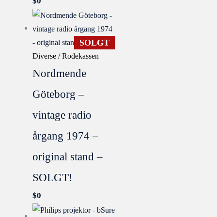
$
0
SOLGT
Diverse / Rodekassen
Nordmende
Göteborg –
vintage radio
årgang 1974 –
original stand –
SOLGT!
$
0