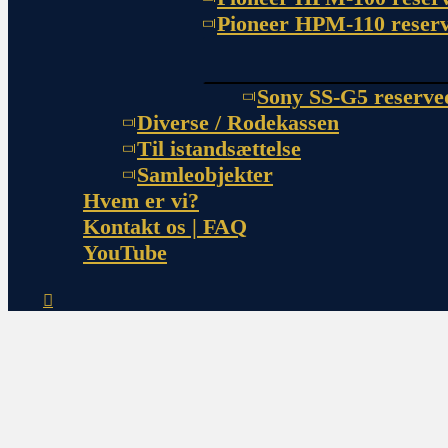
Pioneer HPM-110 reserv
Sony SS-G5 reserve
Diverse / Rodekassen
Til istandsættelse
Samleobjekter
Hvem er vi?
Kontakt os | FAQ
YouTube