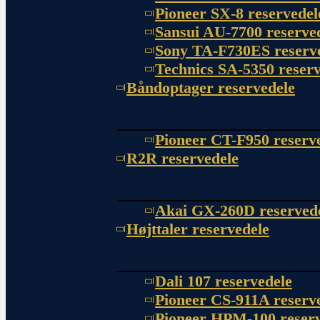
Pioneer SX-8 reservedel
Sansui AU-7700 reserve
Sony TA-F730ES reserv
Technics SA-5350 reserv
Båndoptager reservedele
Pioneer CT-F950 reserv
R2R reservedele
Akai GX-260D reserved
Højttaler reservedele
Dali 107 reservedele
Pioneer CS-911A reserv
Pioneer HPM-100 reserv