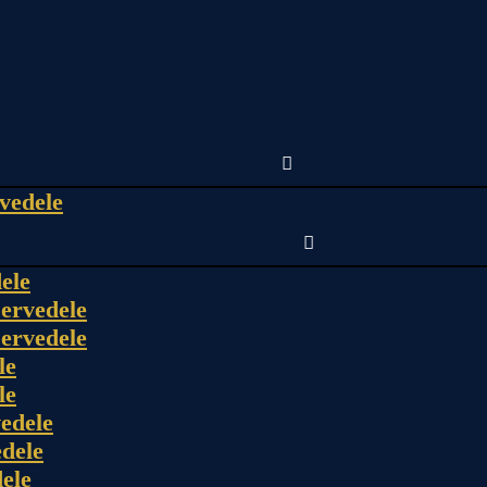
vedele
ele
ervedele
ervedele
le
le
edele
dele
ele