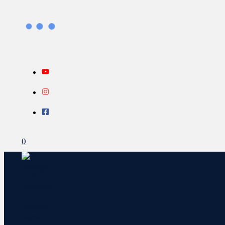
Gå
Search...
INFO
til
indholdet
0