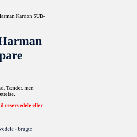
 Harman Kardon SUB-
– Harman
pare
nd. Tænder, men
ættelse.
il reservedele eller
vedele - brugte