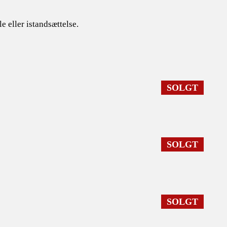
 eller istandsættelse.
SOLGT
SOLGT
SOLGT