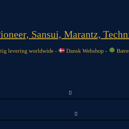
oneer, Sansui, Marantz, Techni
ig levering worldwide -
Dansk Webshop -
Bæred