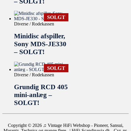
– SOLGT!
SOLGT
Diverse / Rodekassen
Minidisc afspiller,
Sony MDS-JE330
– SOLGT!
SOLGT
Diverse / Rodekassen
Grundig RCD 405
mini-anlæg –
SOLGT!
Copyright © 2026
♫ Vintage HiFi Webshop - Pioneer, Sansui,
Marantz, Technics og mange flere..
| HiFi-Scandinavia.dk - Cvr. nr.