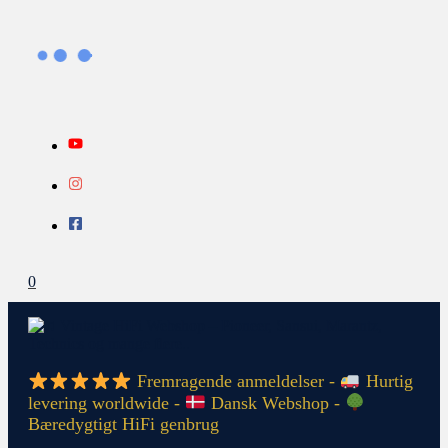
Gå
Search...
INFO
til
indholdet
0
Fremragende anmeldelser -
Hurtig
levering worldwide -
Dansk Webshop -
Bæredygtigt HiFi genbrug