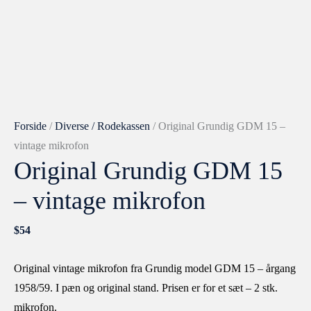
Grundig
GDM
15
-
vintage
mikrofon
antal
Forside
/
Diverse / Rodekassen
/ Original Grundig GDM 15 –
vintage mikrofon
Original Grundig GDM 15
– vintage mikrofon
$
54
Original vintage mikrofon fra Grundig model GDM 15 – årgang
1958/59. I pæn og original stand. Prisen er for et sæt – 2 stk.
mikrofon.