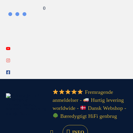
Gå
Search...
0
til
indholdet
INFO
Fremragende
anmeldelser -
Hurtig levering
worldwide -
Dansk Webshop -
Bæredygtigt HiFi genbrug
INFO