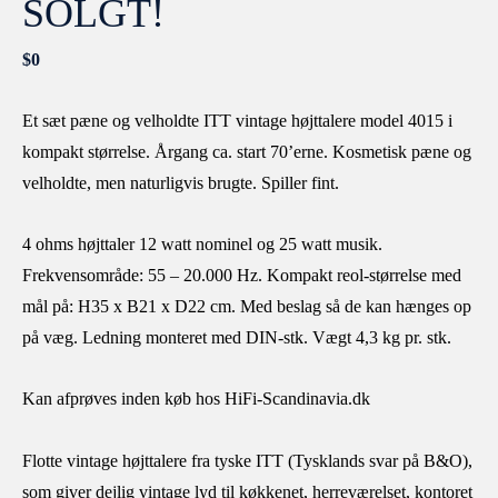
SOLGT!
$
0
Et sæt pæne og velholdte ITT vintage højttalere model 4015 i
kompakt størrelse. Årgang ca. start 70’erne. Kosmetisk pæne og
velholdte, men naturligvis brugte. Spiller fint.
4 ohms højttaler 12 watt nominel og 25 watt musik.
Frekvensområde: 55 – 20.000 Hz. Kompakt reol-størrelse med
mål på: H35 x B21 x D22 cm. Med beslag så de kan hænges op
på væg. Ledning monteret med DIN-stk. Vægt 4,3 kg pr. stk.
Kan afprøves inden køb hos HiFi-Scandinavia.dk
Flotte vintage højttalere fra tyske ITT (Tysklands svar på B&O),
som giver dejlig vintage lyd til køkkenet, herreværelset, kontoret