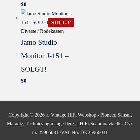
$
0
SOLGT
Diverse / Rodekassen
Jamo Studio
Monitor J-151 –
SOLGT!
$
0
SOLGT
Copyright © 2026
♫ Vintage HiFi Webshop - Pioneer, Sansui,
Marantz, Technics og mange flere..
| HiFi-Scandinavia.dk - Cvr.
nr. 25966031 /VAT No. DK25966031