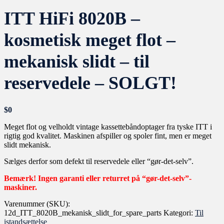
ITT HiFi 8020B –
kosmetisk meget flot –
mekanisk slidt – til
reservedele – SOLGT!
$
0
Meget flot og velholdt vintage kassettebåndoptager fra tyske ITT i
rigtig god kvalitet. Maskinen afspiller og spoler fint, men er meget
slidt mekanisk.
Sælges derfor som defekt til reservedele eller “gør-det-selv”.
Bemærk! Ingen garanti eller returret på “gør-det-selv”-
maskiner.
Varenummer (SKU):
12d_ITT_8020B_mekanisk_slidt_for_spare_parts
Kategori:
Til
istandsættelse