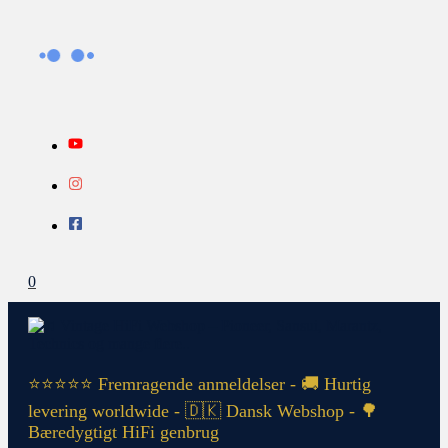
Gå
Search...
INFO
til
indholdet
0
⭐⭐⭐⭐⭐ Fremragende anmeldelser - 🚚 Hurtig
levering worldwide - 🇩🇰 Dansk Webshop - 🌳
Bæredygtigt HiFi genbrug