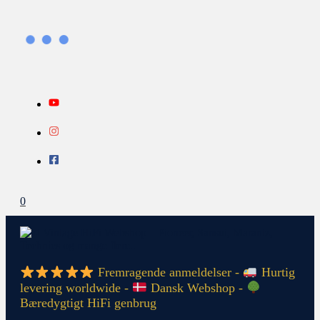
Gå
Search...
INFO
til
indholdet
0
Fremragende anmeldelser -
Hurtig
levering worldwide -
Dansk Webshop -
Bæredygtigt HiFi genbrug