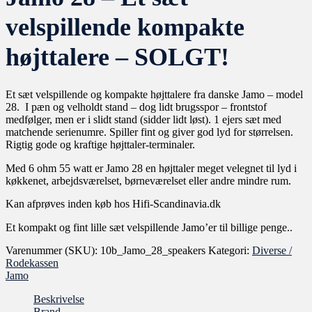
velspillende kompakte
højttalere – SOLGT!
Et sæt velspillende og kompakte højttalere fra danske Jamo – model
28. I pæn og velholdt stand – dog lidt brugsspor – frontstof
medfølger, men er i slidt stand (sidder lidt løst). 1 ejers sæt med
matchende serienumre. Spiller fint og giver god lyd for størrelsen.
Rigtig gode og kraftige højttaler-terminaler.
Med 6 ohm 55 watt er Jamo 28 en højttaler meget velegnet til lyd i
køkkenet, arbejdsværelset, børneværelset eller andre mindre rum.
Kan afprøves inden køb hos Hifi-Scandinavia.dk
Et kompakt og fint lille sæt velspillende Jamo’er til billige penge..
Varenummer (SKU):
10b_Jamo_28_speakers
Kategori:
Diverse /
Rodekassen
Jamo
Beskrivelse
Brand