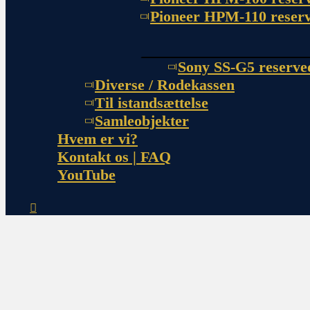
Pioneer HPM-110 reserv
Sony SS-G5 reserve
Diverse / Rodekassen
Til istandsættelse
Samleobjekter
Hvem er vi?
Kontakt os | FAQ
YouTube