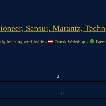
oneer, Sansui, Marantz, Techni
ig levering worldwide -
Dansk Webshop -
Bæred