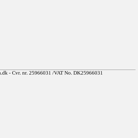
SOLGT
SOLGT
a.dk - Cvr. nr. 25966031 /VAT No. DK25966031