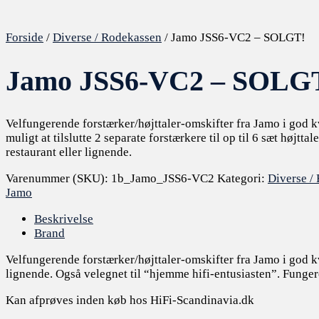
Forside
/
Diverse / Rodekassen
/ Jamo JSS6-VC2 – SOLGT!
Jamo JSS6-VC2 – SOLG
Velfungerende forstærker/højttaler-omskifter fra Jamo i god kv
muligt at tilslutte 2 separate forstærkere til op til 6 sæt højttale
restaurant eller lignende.
Varenummer (SKU):
1b_Jamo_JSS6-VC2
Kategori:
Diverse /
Jamo
Beskrivelse
Brand
Velfungerende forstærker/højttaler-omskifter fra Jamo i god kvali
lignende. Også velegnet til “hjemme hifi-entusiasten”. Fungere
Kan afprøves inden køb hos HiFi-Scandinavia.dk