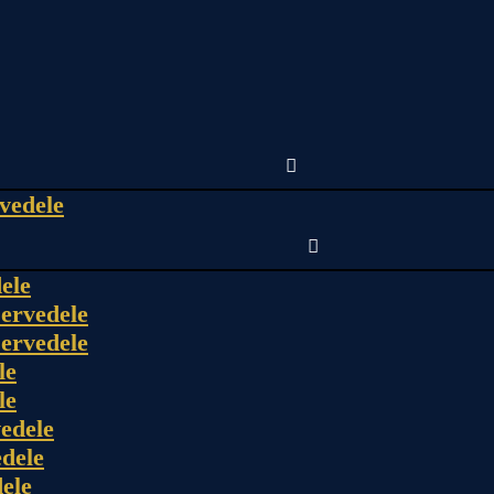
vedele
ele
ervedele
ervedele
le
le
edele
dele
ele