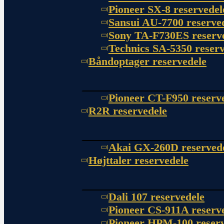
Pioneer SX-8 reservedel
Sansui AU-7700 reserve
Sony TA-F730ES reserv
Technics SA-5350 reserv
Båndoptager reservedele
Pioneer CT-F950 reserv
R2R reservedele
Akai GX-260D reserved
Højttaler reservedele
Dali 107 reservedele
Pioneer CS-911A reserv
Pioneer HPM-100 reserv