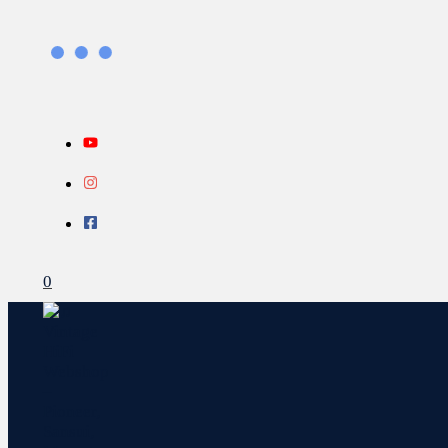
Gå
Search...
INFO
til
indholdet
0