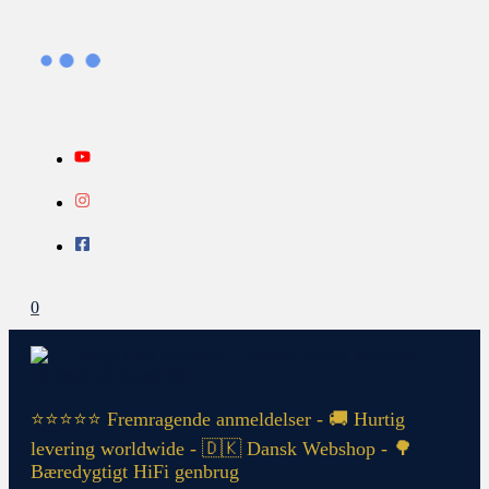
Gå
Search...
INFO
til
indholdet
0
⭐⭐⭐⭐⭐ Fremragende anmeldelser - 🚚 Hurtig
levering worldwide - 🇩🇰 Dansk Webshop - 🌳
Bæredygtigt HiFi genbrug