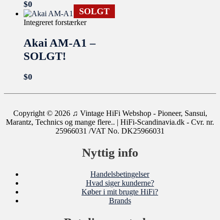
$
0
SOLGT
Integreret forstærker
Akai AM-A1 –
SOLGT!
$
0
Copyright © 2026
♫ Vintage HiFi Webshop - Pioneer, Sansui,
Marantz, Technics og mange flere..
| HiFi-Scandinavia.dk - Cvr. nr.
25966031 /VAT No. DK25966031
Nyttig info
Handelsbetingelser
Hvad siger kunderne?
Køber i mit brugte HiFi?
Brands