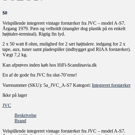
$
0
Velspillende integreret vintage forstærker fra JVC – model A-S7.
Årgang 1979. Pæn og velholdt (mangler dog plastik på en enkelt
højttaler-terminal). Rigtig fin lyd.
2 x 50 watt 8 ohm, mulighed for 2 sæt højttalere. indgang for 2 x
tape, aux, tuner samt pladespiller (indbygget god RIAA forstærker).
Vægt 7,2 kg.
Kan afprøves inden køb hos HiFi-Scandinavia.dk
En af de gode fra JVC fra slut-70’erne!
Varenummer (SKU):
5a_JVC_A-S7
Kategori:
Integreret forstærker
Ikke på lager
JVC
Beskrivelse
Brand
Velspillende integreret vintage forstærker fra JVC – model A-S7.