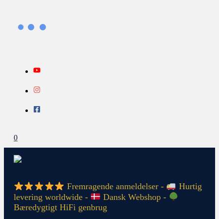
Gå
Search...
INFO
til
indholdet
0
Fremragende anmeldelser -
Hurtig
levering worldwide -
Dansk Webshop -
Bæredygtigt HiFi genbrug