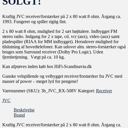
SOLGT!
Kraftig JVC receiver/forstærker på 2 x 80 watt 8 ohm. Årgang ca.
1993. Fungerer og spiller rigtig fint.
2 x 80 watt 8 ohm, mulighed for 2 sæt højttalere. Indbygget FM
stereo radio. Indgang for 2 x tape, cd, vcr (aux), video (aux) samt
pladespiller (RIAA for MM indbygget). Herudover mulighed for
tilslutning af hovedtelefoner. Kan udover alm. stereo-forstærker også
bruges som Surround receiver (Dolby Pro Logic). Uden
fjernbetjening. Vægt på ca. 10 kg.
Kan afprøves inden køb hos HiFi-Scandinavia.dk
Ganske velspillende og velbygget receiver/forstærker fra JVC med
masser af power – meget lyd for pengene!
Varenummer (SKU):
3b_JVC_RX-508V
Kategori:
Receiver
JVC
Beskrivelse
Brand
Kraftig JVC receiver/forstærker på 2 x 80 watt 8 ohm. Årgang ca.