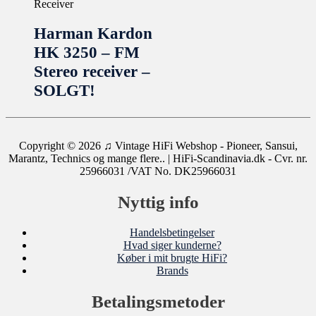
Receiver
Harman Kardon
HK 3250 – FM
Stereo receiver –
SOLGT!
Copyright © 2026
♫ Vintage HiFi Webshop - Pioneer, Sansui,
Marantz, Technics og mange flere..
| HiFi-Scandinavia.dk - Cvr. nr.
25966031 /VAT No. DK25966031
Nyttig info
Handelsbetingelser
Hvad siger kunderne?
Køber i mit brugte HiFi?
Brands
Betalingsmetoder