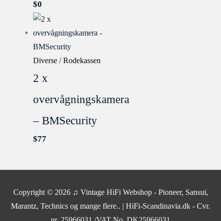
$
0
Diverse / Rodekassen
2 x
overvågningskamera
– BMSecurity
$
77
SOLGT
Copyright © 2026
♫ Vintage HiFi Webshop - Pioneer, Sansui,
Marantz, Technics og mange flere..
| HiFi-Scandinavia.dk - Cvr.
nr. 25966031 /VAT No. DK25966031