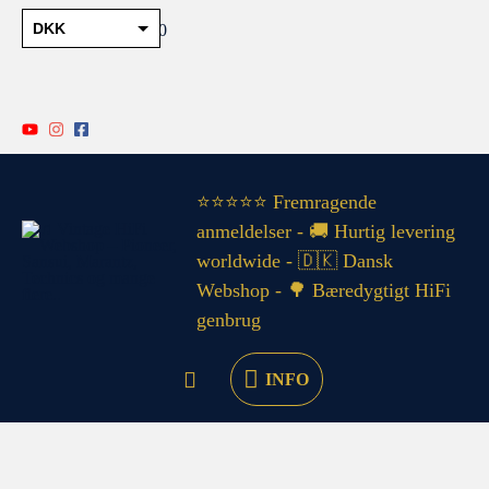
Gå
Search...
DKK
0
til
EUR
indholdet
PLN
SEK
NOK
INFO
⭐⭐⭐⭐⭐ Fremragende
GBP
anmeldelser - 🚚 Hurtig levering
worldwide - 🇩🇰 Dansk
USD
Webshop - 🌳 Bæredygtigt HiFi
genbrug
INFO