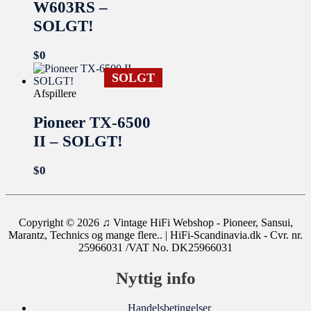
W603RS –
SOLGT!
$
0
SOLGT
Afspillere
Pioneer TX-6500
II – SOLGT!
$
0
Copyright © 2026
♫ Vintage HiFi Webshop - Pioneer, Sansui,
Marantz, Technics og mange flere..
| HiFi-Scandinavia.dk - Cvr. nr.
25966031 /VAT No. DK25966031
Nyttig info
Handelsbetingelser