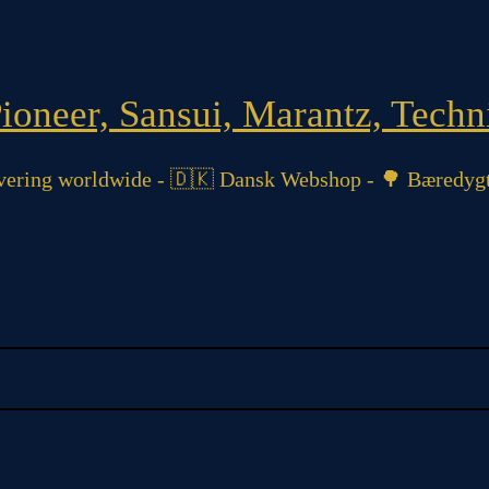
oneer, Sansui, Marantz, Techni
ering worldwide - 🇩🇰 Dansk Webshop - 🌳 Bæredygt