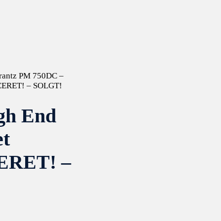
rantz PM 750DC –
ICERET! – SOLGT!
gh End
et
ERET! –