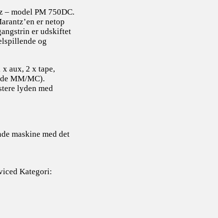
ntz – model PM 750DC.
Marantz’en er netop
angstrin er udskiftet
elspillende og
 x aux, 2 x tape,
 både MM/MC).
stere lyden med
ende maskine med det
viced
Kategori: