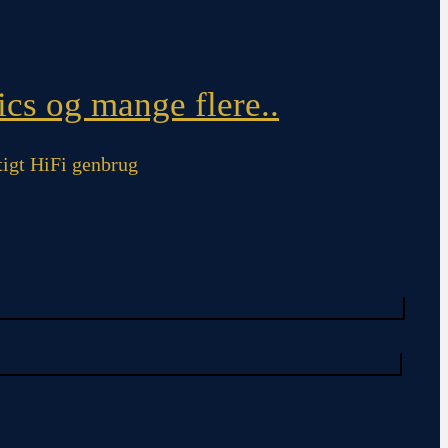
cs og mange flere..
igt HiFi genbrug