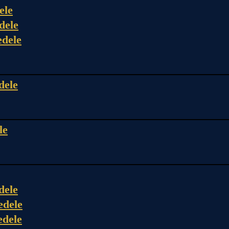
ele
dele
edele
dele
le
dele
edele
edele