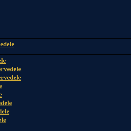
edele
ele
rvedele
rvedele
e
e
dele
dele
ele