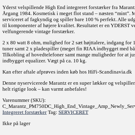
Yderst velspillende High End integreret forstærker fra Mara
Årgang 1984. Kosmetisk i meget flot stand – næsten “mint”. 
serviceret af fagkyndig og spiller bare 100 % perfekt. Alle udg
til komponenter af højere kvalitet. Resultatet er en YDERST v
velfungerende vintage forstærker.
2 x 80 watt 8 ohm, mulighed for 2 sæt højttalere, indgang for 1
tuner samt 2 x pladespiller (meget fin RIAA indbygget med
Tilkobling af hovedtelefoner samt mange muligheder for at ju
indbygget equalizer. Vægt på ca. 10 kg.
Kan efter aftale afprøves inden køb hos HiFi-Scandinavia.dk
Denne nyservicerede Marantz er en super lækker og velspill
helt rigtige look – kan varmt anbefales!
Varenummer (SKU):
C_Marantz_PM750DC_High_End_Vintage_Amp_Newly_Ser
Integreret forstærker
Tag:
SERVICERET
Ikke på lager