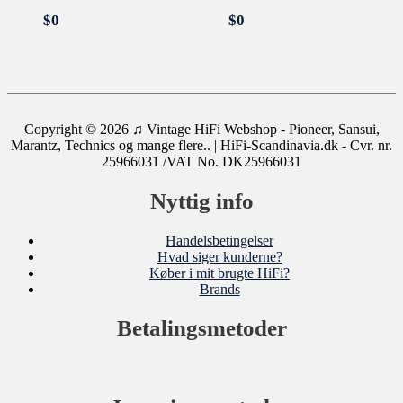
$
0
$
0
Copyright © 2026
♫ Vintage HiFi Webshop - Pioneer, Sansui,
Marantz, Technics og mange flere..
| HiFi-Scandinavia.dk - Cvr. nr.
25966031 /VAT No. DK25966031
Nyttig info
Handelsbetingelser
Hvad siger kunderne?
Køber i mit brugte HiFi?
Brands
Betalingsmetoder