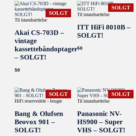
SOLGT
SOLGT
Til istandsættelse
Til istandsættelse
ITT HiFi 8010B –
Akai CS-703D –
SOLGT!
vintage
kassettebåndoptager
$
0
– SOLGT!
$
0
SOLGT
SOLGT
HiFi reservedele - brugte
Til istandsættelse
Bang & Olufsen
Panasonic NV-
Beovox 901 –
HS900 – Super
SOLGT!
VHS – SOLGT!