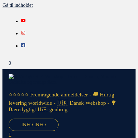
Gå til indholdet
0
⭐⭐⭐⭐⭐ Fremragende anmeldelser - 🚚 Hurtig
levering worldwide - 🇩🇰 Dansk Webshop - 🌳
Bæredygtigt HiFi genbrug
INFO
INFO