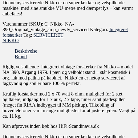
Denne nyservicerede Nikko er en super lækker og velspillende
maskine med sine smukke VU-metre med dæmpet lys – kan varmt
anbefales!
Varenummer (SKU):
C_Nikko_NA-
890_Original_vintage_amp_newly_serviced
Kategori:
Integreret
forstærker
Tag:
SERVICERET
NIKKO
Beskrivelse
Brand
Rigtig velspillende integreret vintage forstærker fra Nikko – model
NA-890. Årgang 1979. I pæn og velholdt stand – står kosmetisk i
org. lak med patina på kabinet. Nikko’en er netop serviceret af
fagkyndig og spiller bare 100 % perfekt.
Kraftig forstærker med 2 x 70 watt 8 ohm, mulighed for 2 sæt
højttalere, indgang for 1 x aux, 2 x tape, tuner samt pladespiller
(meget fin RIAA indbygget til MM pickup). Tilkobling af
hovedtelefoner samt mange muligheder for at justere lyden. Vægt på
ca. 11 kg.
Kan afprøves inden køb hos HiFi-Scandinavia.dk
Denne nyservicerede Nikko er en super lækker og velspillende