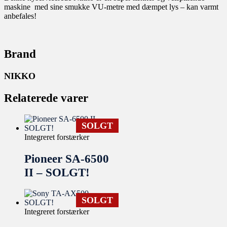
maskine med sine smukke VU-metre med dæmpet lys – kan varmt
anbefales!
Brand
NIKKO
Relaterede varer
SOLGT
Integreret forstærker
Pioneer SA-6500
II – SOLGT!
SOLGT
Integreret forstærker