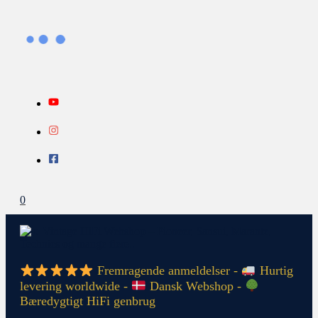
Gå
Search...
INFO
til
indholdet
0
Fremragende anmeldelser -
Hurtig
levering worldwide -
Dansk Webshop -
Bæredygtigt HiFi genbrug