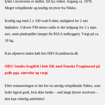
lytter i receiveren er skiftet. Alt lys virker. Årgang ca. 1979.
Meget velspillende og kraftig receiver fra Nikko.
Kraftig sag med 2 x 100 watt 8 ohm, mulighed for 2 sæt
højttalere. Udover FM-stereo radio er der indgang for 2 x tape,
aux, samt pladespiller (meget fin RIAA indbygget). Vægt på ca.
18 kg.
Kan afprøves inden køb hos HiFi-Scandinavia.dk
OBS! Sendes fragtfrit i hele DK med Danske Fragtmænd på
palle pga. størrelse og vægt.
Efter restaureringen er det her en utrolig velspillende Nikko, som
lyder ligeså godt, hvis ikke bedre – end langt dyrere receivere –
den kan virkelig anbefales!