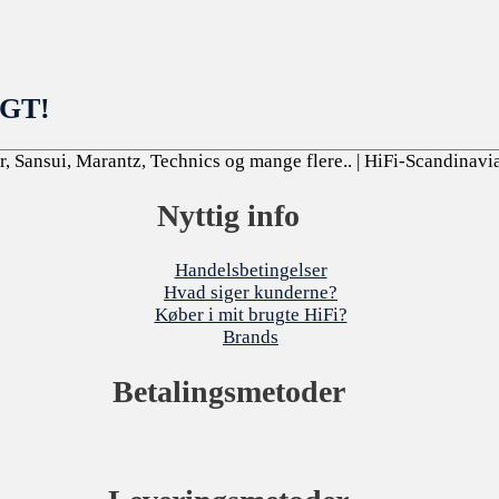
LGT!
, Sansui, Marantz, Technics og mange flere..
| HiFi-Scandinavi
Nyttig info
Handelsbetingelser
Hvad siger kunderne?
Køber i mit brugte HiFi?
Brands
Betalingsmetoder