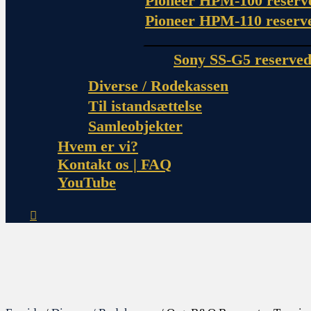
Pioneer HPM-100 reserv
Pioneer HPM-110 reserv
Sony SS-G5 reserved
Diverse / Rodekassen
Til istandsættelse
Samleobjekter
Hvem er vi?
Kontakt os | FAQ
YouTube