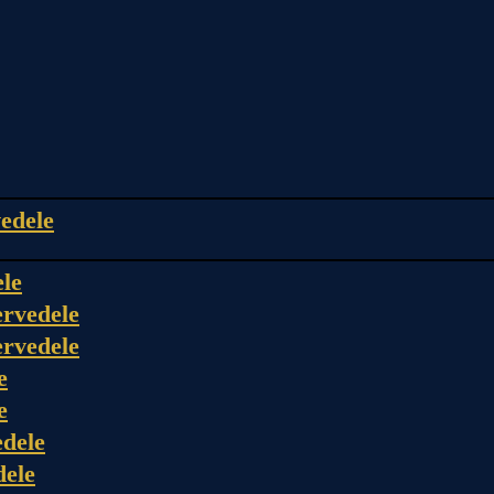
edele
ele
rvedele
rvedele
e
e
dele
dele