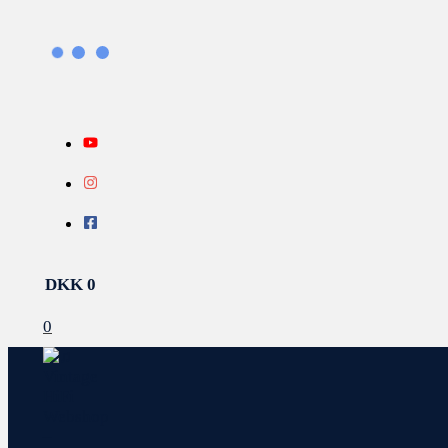
Gå
Search...
INFO
til
indholdet
DKK
0
0