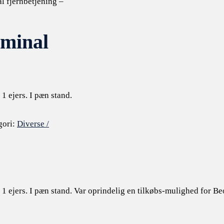
 fjernbetjening –
minal
1 ejers. I pæn stand.
gori:
Diverse /
1 ejers. I pæn stand. Var oprindelig en tilkøbs-mulighed for B