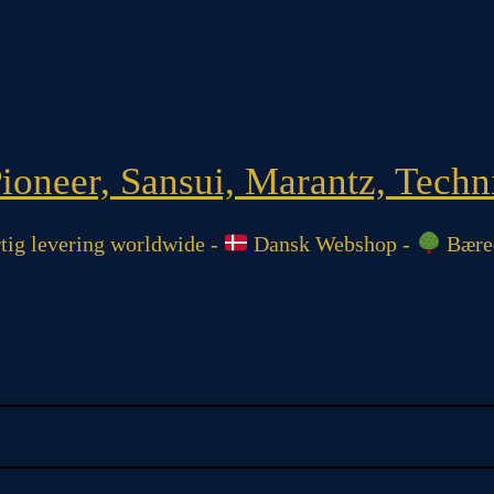
oneer, Sansui, Marantz, Techni
ig levering worldwide -
Dansk Webshop -
Bæred