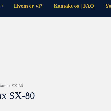
Hvem er vi?
Kontakt os | FAQ
Yo
 Dantax SX-80
tax SX-80