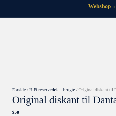
Webshop
Original
diskant
til
Dantax
SX-
80
antal
Forside
/
HiFi reservedele - brugte
/ Original diskant til
Original diskant til Dan
$
58