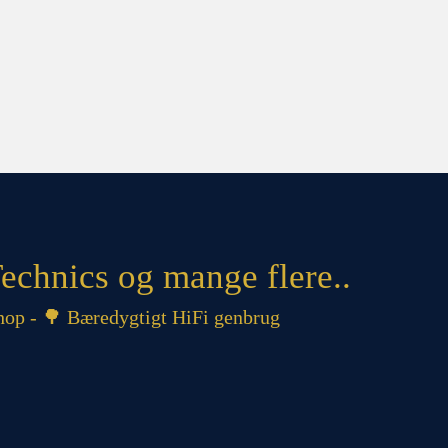
echnics og mange flere..
op - 🌳 Bæredygtigt HiFi genbrug