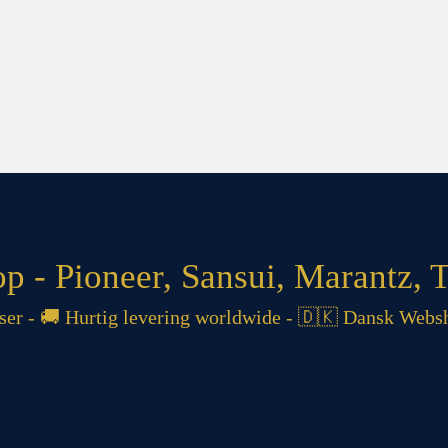
 - Pioneer, Sansui, Marantz, T
 - 🚚 Hurtig levering worldwide - 🇩🇰 Dansk Websh