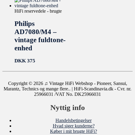
HiFi reservedele - brugte
Philips
AD7080/M4 –
vintage fuldtone-
enhed
DKK
375
Copyright © 2026
♫ Vintage HiFi Webshop - Pioneer, Sansui,
Marantz, Technics og mange flere..
| HiFi-Scandinavia.dk - Cvr. nr.
25966031 /VAT No. DK25966031
Nyttig info
Handelsbetingelser
Hvad siger kunderne?
Køber i mit brugte HiFi?