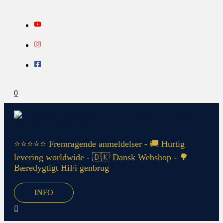
Gå
Search...
INFO
til
indholdet
0
⭐⭐⭐⭐⭐ Fremragende anmeldelser - 🚚 Hurtig
levering worldwide - 🇩🇰 Dansk Webshop - 🌳
Bæredygtigt HiFi genbrug
INFO