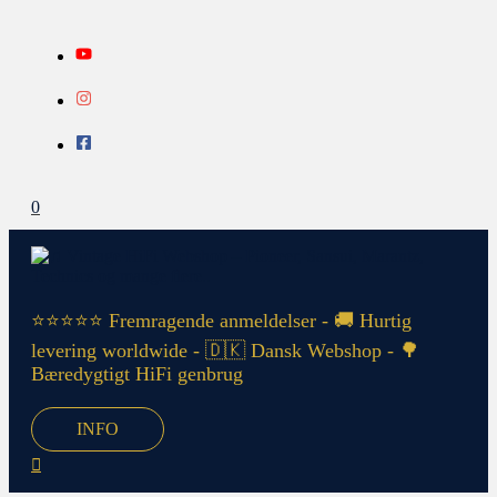
Gå
Search...
INFO
til
indholdet
0
⭐⭐⭐⭐⭐ Fremragende anmeldelser - 🚚 Hurtig
levering worldwide - 🇩🇰 Dansk Webshop - 🌳
Bæredygtigt HiFi genbrug
INFO