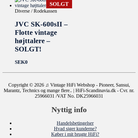
SOLGT
Diverse / Rodekassen
JVC SK-600sII –
Flotte vintage
højttalere –
SOLGT!
SEK
0
Copyright © 2026
♫ Vintage HiFi Webshop - Pioneer, Sansui,
Marantz, Technics og mange flere..
| HiFi-Scandinavia.dk - Cvr. nr.
25966031 /VAT No. DK25966031
Nyttig info
Handelsbetingelser
Hvad siger kunderne?
Køber i mit brugte HiFi?