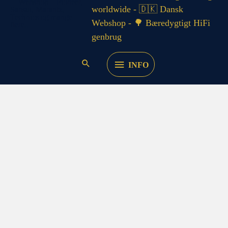
worldwide - 🇩🇰 Dansk
Webshop - 🌳 Bæredygtigt HiFi
genbrug
INFO
Philips
Video
Multibrand
TV
Control
–
model
RT
25114/111