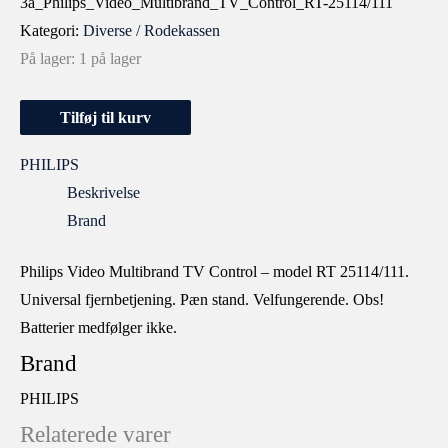
3a_Philips_Video_Multibrand_TV_Control_RT-25114/111
Kategori:
Diverse / Rodekassen
På lager:
1 på lager
Tilføj til kurv
PHILIPS
Beskrivelse
Brand
Philips Video Multibrand TV Control – model RT 25114/111.
Universal fjernbetjening. Pæn stand. Velfungerende. Obs!
Batterier medfølger ikke.
Brand
PHILIPS
Relaterede varer